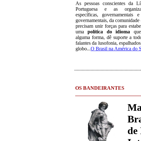
As pessoas conscientes da L
Portuguesa e as organiza
específicas, governamentais 
governamentais, da comunidade c
precisam unir forças para estabe
uma
política do idioma
que
alguma forma, dê suporte a tod
falantes da lusofonia, espalhados
globo
...
O Brasil na América do 
.....................................................
OS BANDEIRANTES
__________________________
Ma
Bra
de 