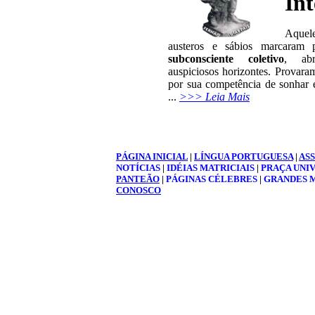
Int
A
que
austeros e sábios marcaram 
subconsciente coletivo
, abr
auspiciosos horizontes.
Provaram
por sua competência de sonhar e
...
>>> Leia Mais
PÁGINA INICIAL
|
LÍNGUA PORTUGUESA
|
AS
NOTÍCIAS
|
IDÉIAS MATRICIAIS
|
PRAÇA UNI
PANTEÃO
|
PÁGINAS CÉLEBRES
|
GRANDES 
CONOSCO