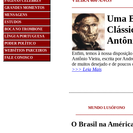
VIEIRA 400 ANOS
PÁGINAS CÉLEBRES
_________________________
GRANDES MOMENTOS
MENSAGENS
U
ma B
ESTUDOS
Cláss
BOCA NO TROMBONE
LÍNGUA PORTUGUESA
Antôni
PODER POLÍTICO
WEBSÍTIOS PARCEIROS
Enfim, temos à nossa disposição 
FALE CONOSCO
Antônio Vieira, escrita por Andr
de muitos desejado e de poucos 
>>> Leia Mais
......................................................
MUNDO LUSÓFONO
________________________
O Brasil na Améric